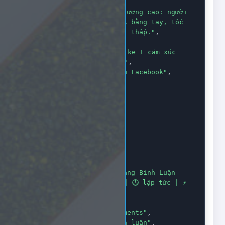
10K | 🛡️"
,
"desc"
:
"Like chất lượng cao: người 
việt, người thật - click bằng tay, tốc 
độ trung bình, tỉ lệ tụt thấp."
,
"type"
:
"Default"
,
"category"
:
"⭐ FB Like + cảm xúc 
Việt 🇻🇳 | ổn định | S1"
,
"platform"
:
"Dịch vụ Facebook"
,
"rate"
:
"15000"
,
"min"
:
"200"
,
"max"
:
"10000"
,
"refill"
:
true
,
"cancel"
:
false
,
"dripfeed"
:
false
  }
,
  {

"service"
:
2
,
"name"
:
"Facebook Tăng Bình Luận 
Việt 🇻🇳 + Tây hỗn hợp | 🕓 lập tức | ⚡ 
2K / giờ | ⏏️ 100K | 🛡️"
,
"desc"
:
""
,
"type"
:
"Custom Comments"
,
"category"
:
"FB Bình luận"
,