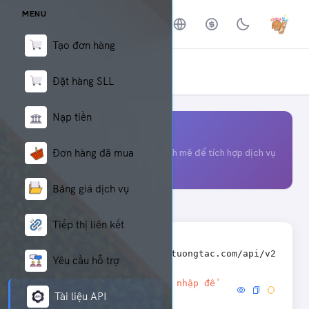
MENU
Tạo đơn hàng
TÀI LIỆU API
Trang chủ
Đặt hàng SLL
Tài liệu API
Nạp tiền
SMM Panel API v2.0
Đơn hàng đã mua
Giao diện lập trình ứng dụng mạnh mẽ để tích hợp dịch vụ
SMM vào hệ thống của bạn
Bảng giá dịch vụ
Tiếp thị liên kết
API URL
https://supertuongtac.com/api/v2
Yêu cầu hỗ trợ
Vui lòng đăng nhập để
API Key
Tài liệu API
xem API Key