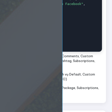
"platform"
:
"Dịch vụ Facebook"
,
"rate"
:
"57500"
,
"min"
:
"10"
,
"max"
:
"1500"
,
"refill"
:
false
,
"cancel"
:
true
,
"dripfeed"
:
true
  }

]
Type:
Default, Package, Custom Comments, Custom
Comments Package, Mentions Hashtag, Subscriptions,
SEO
Rate:
Giá của số lượng 1.000 (Dịch vụ Default, Custom
Comments, Mentions Hashtag, SEO)
Rate:
Giá của số lượng 1 (Dịch vụ Package, Subscriptions,
Custom Comments Package)