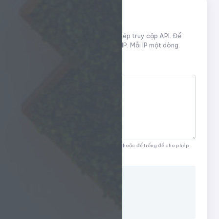
Bảo mật IP Whitelist
Chỉ định danh sách IP được phép truy cập API. Để
trống nếu muốn cho phép tất cả IP. Mỗi IP một dòng.
Danh sách IP cho phép
Mỗi IP một dòng. Ví dụ: 192.168.1.100 hoặc để trống để cho phép
tất cả IP.
Thông tin IP hiện tại
IP của bạn:
216.73.217.64
Trạng thái:
Tất cả IP