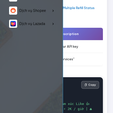
Refill Status
Multiple Refill Status
Dịch vụ Shopee
Parameters
Dịch vụ Lazada
Parameter
Description
Your API key
key
"services"
action
Example Response
Copy
[

  {

"service"
:
1
,
"name"
:
"Facebook cảm xúc Like 👍 
Việt 🇻🇳 | 🕓 lập tức | ⚡ 2K / giờ | ⏏️ 