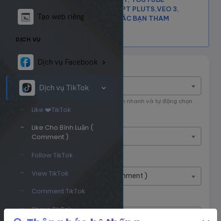
PREMIUM , KEY VPN, CHAT GPT PLUTS,VEO 3,
Tạo web riêng
GEMINI...
KHOKEYVN.COM
CÁC BẠN THAM
KHẢO NHÉ
DỊCH VỤ
Dịch vụ Facebook
Tìm nhanh dịch vụ
Nhập tên dịch vụ để tìm kiếm
Dịch vụ TikTok
Nhập tên hoặc ID dịch vụ để tìm kiếm nhanh và tự động chọn
Like ❤️TikTok
Nền tảng
Like Cho Bình Luận (
Dịch vụ TikTok
Comment )
Follow TikTok
Phân loại
View TikTok
Like Cho Bình Luận ( Comment )
Comment TikTok
Dịch vụ
Share TikTok
#7136
Like Comment TikTok V2
32đ