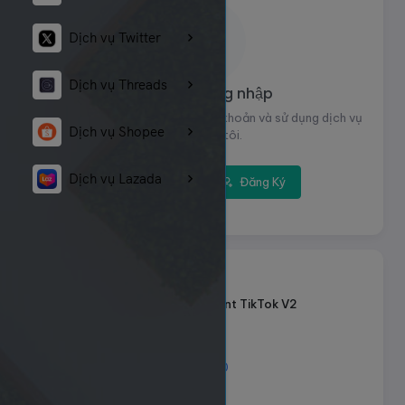
Dịch vụ Twitter
Dịch vụ Threads
Vui lòng đăng nhập
Đăng nhập để xem thông tin tài khoản và sử dụng dịch vụ
Dịch vụ Shopee
của chúng tôi.
Dịch vụ Lazada
Đăng nhập
Đăng Ký
7136
ID dịch vụ:
Like Comment TikTok V2
Tên dịch vụ:
Loại dịch vụ:
Default
100 - 10.000
Giới hạn số lượng:
32đ
Giá mỗi 1000: