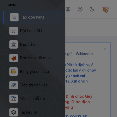
MENU
Tạo đơn hàng
ĐẶT HÀNG DỊCH VỤ
Trang chủ
Đặt hàng SLL
Đặt hàng dịch vụ
Nạp tiền
Đơn hàng đã mua
LƯU Ý QUAN TRỌNG !
Quý khách
vui lòng để ý phần Mô tả dịch vụ ở
góc phải màn hình để nắm rõ các lưu ý khi chạy
Bảng giá dịch vụ
đơn.
Mọi vấn đề cần hỗ trợ quý khách vui
Xin chân
lòng liên hệ hỗ trợ để được xử lý.
Tiếp thị liên kết
thành cảm ơn.
Chúc mừng năm mới 2026 – Kính chúc Quý
Yêu cầu hỗ trợ
khách An khang, Thịnh vượng, Giao dịch
thuận lợi, Thành công bền vững
Tài liệu API
➤ WEB MUA NETFLIX, CAPCUT, YOUTUBE