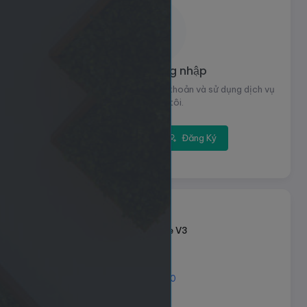
Vui lòng đăng nhập
Đăng nhập để xem thông tin tài khoản và sử dụng dịch vụ
của chúng tôi.
Đăng nhập
Đăng Ký
8741
ID dịch vụ:
Like Youtube V3
Tên dịch vụ:
Loại dịch vụ:
Default
50 - 150.000
Giới hạn số lượng:
46đ
Giá mỗi 1000: